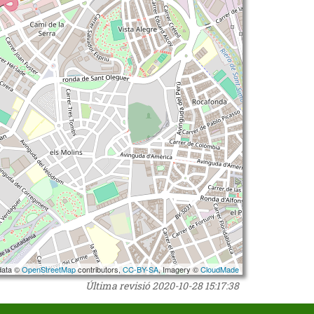
data ©
OpenStreetMap
contributors,
CC-BY-SA
, Imagery ©
CloudMade
Última revisió
2020-10-28 15:17:38