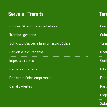
Serveis i Tràmits
Te
Oficina d'Atenció a la Ciutadania
Comu
Tràmits i gestions
Cult
Sol·licitud d'accés a la informació pública
Tur
Serveis a la ciutadania
Infà
Impostos i taxes
Gent
Carpeta ciutadana
Educ
Finestreta única empresarial
Espo
Canal d'Alertes
Parti
Empr
Salu