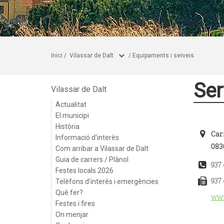
Inici
/
Vilassar de Dalt
/
Equipaments i serveis
Ser
Vilassar de Dalt
Actualitat
El municipi
Història
Car
Informació d'interès
083
Com arribar a Vilassar de Dalt
Guia de carrers / Plànol
937 
Festes locals 2026
937 
Telèfons d'interès i emergències
Què fer?
www
Festes i fires
On menjar