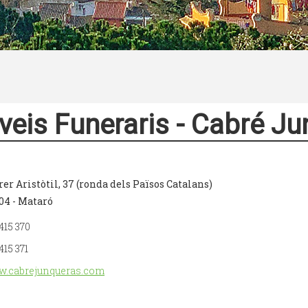
veis Funeraris - Cabré J
rer Aristòtil, 37 (ronda dels Països Catalans)
04 - Mataró
415 370
415 371
.cabrejunqueras.com