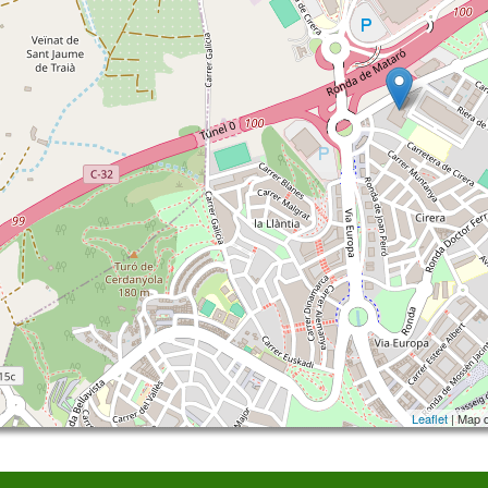
Leaflet
| Map 