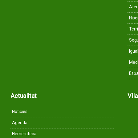
Aten
His
Terri
Segu
Igua
Med
Espa
Actualitat
Vil
Notícies
Agenda
Hemeroteca