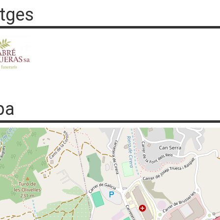
tges
pa