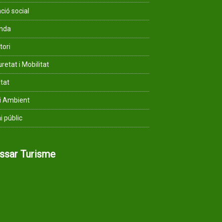
ció social
enda
tori
retat i Mobilitat
ltat
i Ambient
i públic
assar Turisme