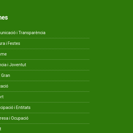
mes
nicació i Transparència
ura i Festes
isme
ncia i Joventut
 Gran
ació
rt
cipació i Entitats
esa i Ocupació
t