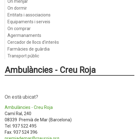
On menjar
On dormir
Entitats i associacions
Equipaments i serveis
On comprar
Agermanaments
Cercador de llocs d'interès
Farmàcies de guàrdia
Transport públic
Ambulàncies - Creu Roja
On està ubicat?
Ambulàncies - Creu Roja
Camí Ral, 240
08339 Premià de Mar (Barcelona)
Tel. 937 522 495
Fax. 937 524 396
premiademar@creuroja.org