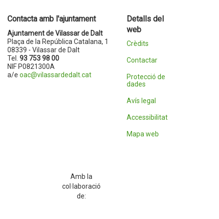
Contacta amb l'ajuntament
Detalls del
web
Ajuntament de Vilassar de Dalt
Plaça de la República Catalana, 1
Crèdits
08339 - Vilassar de Dalt
Tel.
93 753 98 00
Contactar
NIF P0821300A
a/e
oac@vilassardedalt.cat
Protecció de
dades
Avís legal
Accessibilitat
Mapa web
Amb la
col·laboració
de: