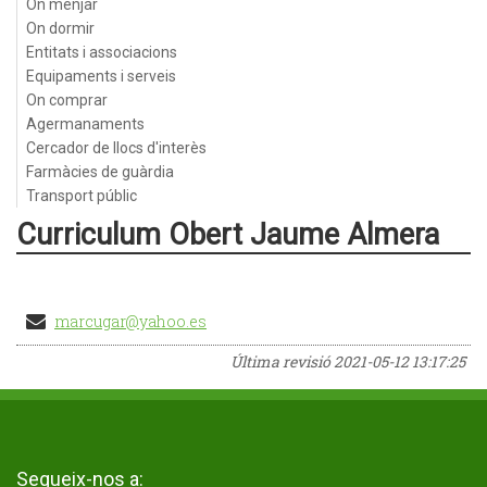
On menjar
On dormir
Entitats i associacions
Equipaments i serveis
On comprar
Agermanaments
Cercador de llocs d'interès
Farmàcies de guàrdia
Transport públic
Curriculum Obert Jaume Almera
marcugar@yahoo.es
Última revisió
2021-05-12 13:17:25
Segueix-nos a: