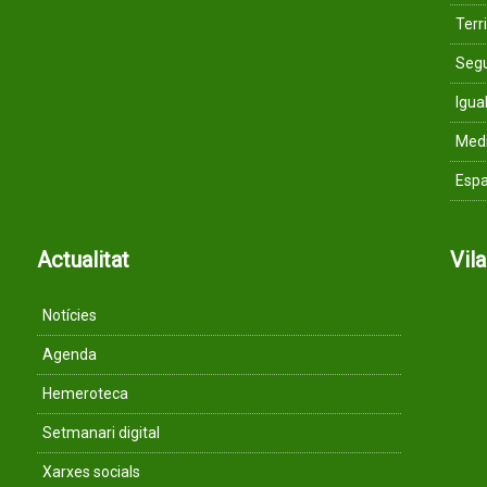
Terri
Segu
Igua
Med
Espa
Actualitat
Vil
Notícies
Agenda
Hemeroteca
Setmanari digital
Xarxes socials