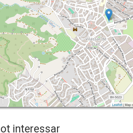
Leaflet
| Map 
pot interessar