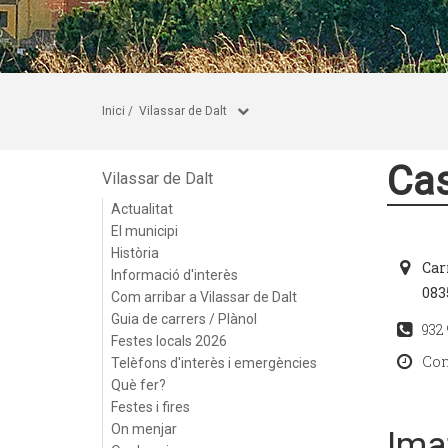
Inici
/
Vilassar de Dalt
Cas
Vilassar de Dalt
Actualitat
El municipi
Història
Car
Informació d'interès
083
Com arribar a Vilassar de Dalt
Guia de carrers / Plànol
932 
Festes locals 2026
Cons
Telèfons d'interès i emergències
Què fer?
Festes i fires
On menjar
Ima