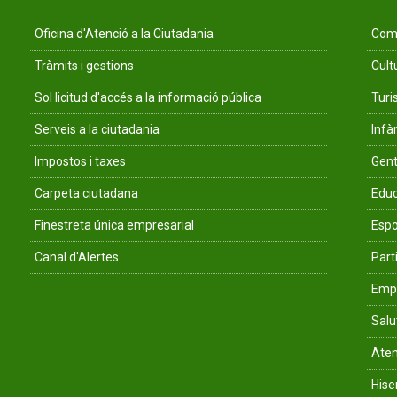
Oficina d'Atenció a la Ciutadania
Comu
Tràmits i gestions
Cult
Sol·licitud d'accés a la informació pública
Tur
Serveis a la ciutadania
Infà
Impostos i taxes
Gent
Carpeta ciutadana
Educ
Finestreta única empresarial
Espo
Canal d'Alertes
Parti
Empr
Salu
Aten
His