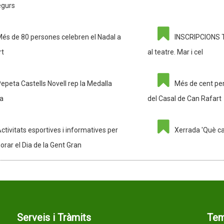
egurs
és de 80 persones celebren el Nadal a
INSCRIPCIONS 
rt
al teatre. Mar i cel
epeta Castells Novell rep la Medalla
Més de cent pe
ia
del Casal de Can Rafart
ctivitats esportives i informatives per
Xerrada 'Què ca
ar el Dia de la Gent Gran
Serveis i Tràmits
Te