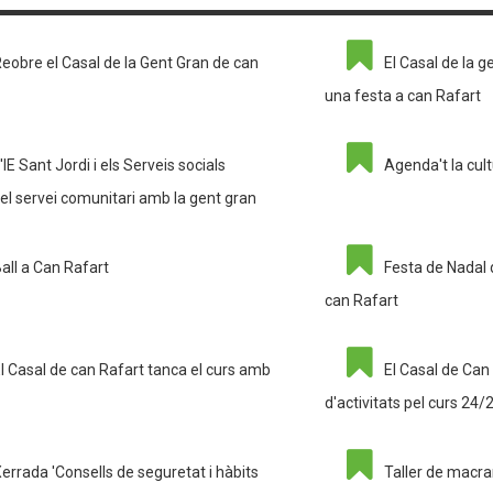
eobre el Casal de la Gent Gran de can
El Casal de la 
una festa a can Rafart
'IE Sant Jordi i els Serveis socials
Agenda't la cul
el servei comunitari amb la gent gran
all a Can Rafart
Festa de Nadal 
can Rafart
l Casal de can Rafart tanca el curs amb
El Casal de Can
d'activitats pel curs 24/
errada 'Consells de seguretat i hàbits
Taller de macr