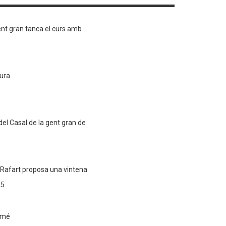
gent gran tanca el curs amb
tura
del Casal de la gent gran de
 Rafart proposa una vintena
25
amé