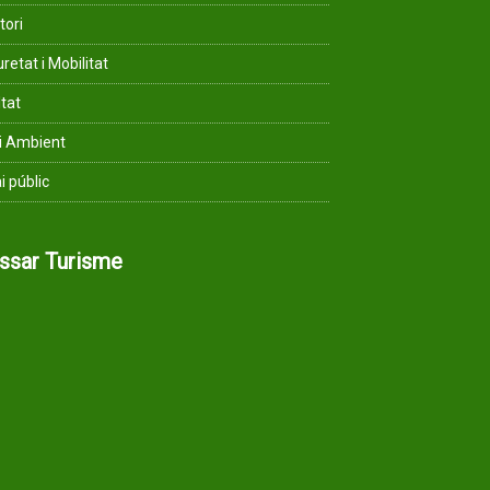
tori
retat i Mobilitat
ltat
i Ambient
i públic
assar Turisme