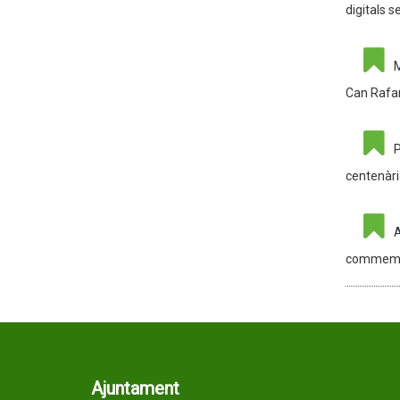
digitals s
M
Can Rafa
P
centenàr
A
commemor
Ajuntament