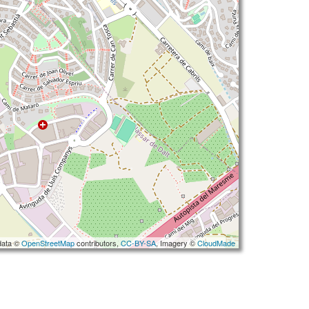
data ©
OpenStreetMap
contributors,
CC-BY-SA
, Imagery ©
CloudMade