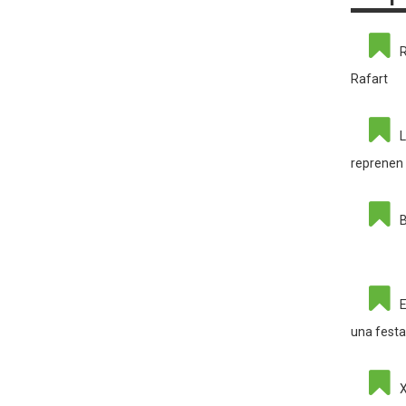
R
Rafart
L
reprenen 
B
E
una festa
X