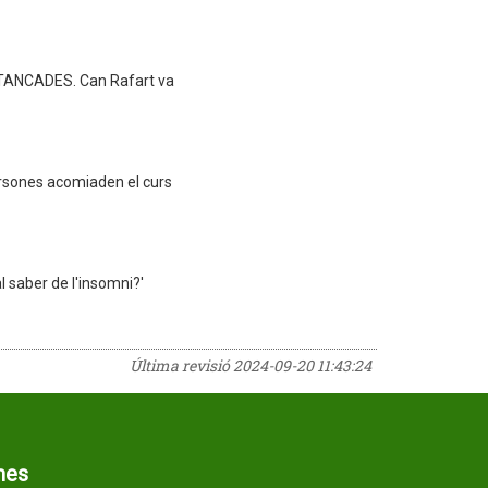
TANCADES. Can Rafart va
rsones acomiaden el curs
l saber de l'insomni?'
Última revisió
2024-09-20 11:43:24
mes