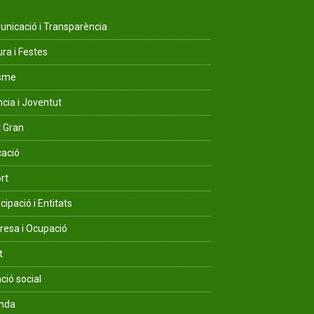
nicació i Transparència
ura i Festes
isme
ncia i Joventut
 Gran
ació
rt
cipació i Entitats
esa i Ocupació
t
ció social
enda