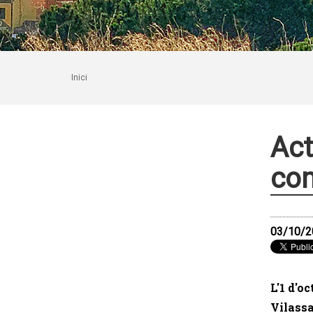
Inici
Act
com
03/10/2
L'1 d'o
Vilass