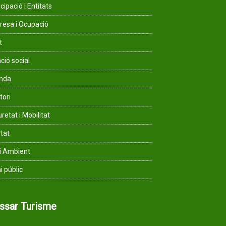
cipació i Entitats
esa i Ocupació
t
ció social
enda
tori
retat i Mobilitat
ltat
i Ambient
i públic
assar Turisme