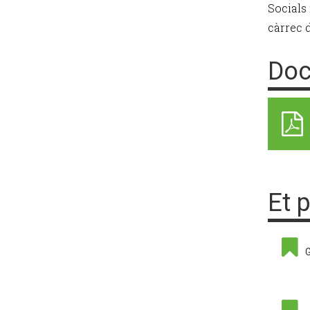
Socials
càrrec d
Doc
Et 
G