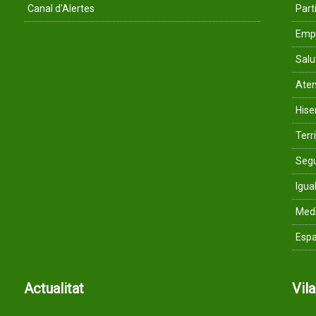
Canal d'Alertes
Parti
Empr
Salu
Aten
His
Terri
Segu
Igua
Med
Espa
Actualitat
Vil