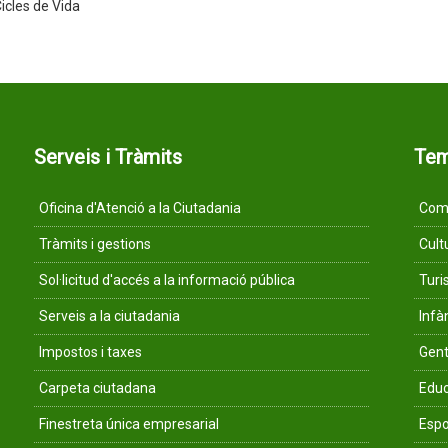
icles de Vida
Serveis i Tràmits
Te
Oficina d'Atenció a la Ciutadania
Comu
Tràmits i gestions
Cult
Sol·licitud d'accés a la informació pública
Tur
Serveis a la ciutadania
Infà
Impostos i taxes
Gent
Carpeta ciutadana
Educ
Finestreta única empresarial
Espo