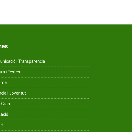
mes
nicació i Transparència
ura i Festes
isme
ncia i Joventut
 Gran
ació
rt