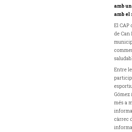
amb una
amb el 
El CAP d
de Can 
municip
commemo
saludab
Entre le
particip
esporti
Gómez i
més a mé
informa
càrrec d
informat