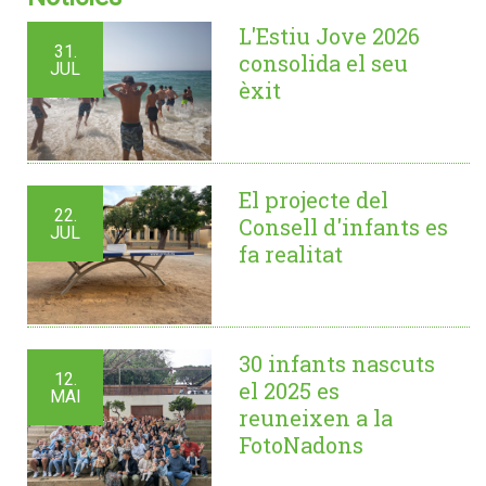
L'Estiu Jove 2026
31.
consolida el seu
JUL
èxit
El projecte del
22.
Consell d'infants es
JUL
fa realitat
30 infants nascuts
12.
el 2025 es
MAI
reuneixen a la
FotoNadons