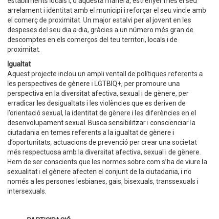
establiments locals i, d’aquesta manera, estrènyer més el seu
arrelament i identitat amb el municipi i reforçar el seu vincle amb
el comerç de proximitat. Un major estalvi per al jovent en les
despeses del seu dia a dia, gràcies a un número més gran de
descomptes en els comerços del teu territori, locals i de
proximitat.
Igualtat
Aquest projecte inclou un ampli ventall de polítiques referents a
les perspectives de gènere i LGTBIQ+, per promoure una
perspectiva en la diversitat afectiva, sexual i de gènere, per
erradicar les desigualtats i les violències que es deriven de
l’orientació sexual, la identitat de gènere i les diferències en el
desenvolupament sexual. Busca sensibilitzar i conscienciar la
ciutadania en temes referents a la igualtat de gènere i
d’oportunitats, actuacions de prevenció per crear una societat
més respectuosa amb la diversitat afectiva, sexual i de gènere.
Hem de ser conscients que les normes sobre com s’ha de viure la
sexualitat i el gènere afecten el conjunt de la ciutadania, i no
només a les persones lesbianes, gais, bisexuals, transsexuals i
intersexuals.