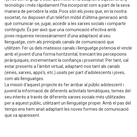
tecnològic i més ràpidament l’ha incorporat com a part de la seva
manera de percebre la vida. Pocs són els joves que, en la nostra
societat, no disposen d’un telèfon mòbil d’última generació amb
què comunicar-se, jugar, accedir a les xarxes socials i compartir
continguts. És per això que una comunicació efectiva amb
joves requereix necessàriament d’una adaptació al seu
llenguatge, com als principals canals de comunicació que
utilitzen. Fer ús dels mateixos canals i llenguatge potencia el vincle
amb el jovent d’una forma horitzontal, trencant les percepcions
jeràrquiques, incrementant la confiança i proximitat. Per tant, cal
estar presents a l’àmbit virtual, adaptant-nos tant als canals
(eines, xarxes, apps’s, etc.) usats per part d’adolescents i joves,
com als llenguatges.
La missió d'aquest projecte és fer arribar al públic adolescent i
juvenil la informació de diferents activitats temàtiques, temes del
seu interès a través de diferents xarxes socials més utilitzades
per a aquest públic, utilitzant un llenguatge proper. Amb el pas del
temps ens hem anat adaptant les noves formes de comunicació
que va apareixent.