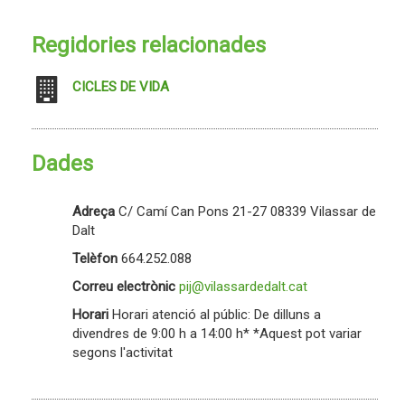
Regidories relacionades
CICLES DE VIDA
Dades
Adreça
C/ Camí Can Pons 21-27 08339 Vilassar de
Dalt
Telèfon
664.252.088
Correu electrònic
pij@vilassardedalt.cat
Horari
Horari atenció al públic: De dilluns a
divendres de 9:00 h a 14:00 h* *Aquest pot variar
segons l'activitat