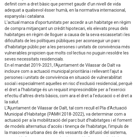
definit com a dret bàsic que permet gaudir d’un nivell de vida
adequat a qualsevol ésser humà, en la normativa internacional,
espanyola i catalana.
L’actual manca d’oportunitats per accedir a un habitatge en règim
de compra mitjançant un crèdit hipotecari, els elevats preus dels
habitatges en règim de lloguer a causa de la seva escassetat i les
dificultats de les polítiques públiques per aconseguir un parc
d’habitatge públic per a les persones i unitats de convivència més
vulnerables propicien que molts col·lectius no puguin resoldre les
seves necessitats residencials.
En el mandat 2019-2021, l’Ajuntament de Vilassar de Dalt va
incloure com a actuació municipal prioritària i rellevant l’ajut a
persones i unitats de convivència en situació de vulnerabilitat
social i especialment aquelles en risc d’exclusió residencial, perquè
el dret a l’habitatge és un requisit imprescindible per a l’exercici
efectiu d’altres drets bàsics, com ara el dret a l’educació o el dret a
la salut.
L’Ajuntament de Vilassar de Dalt, tal com recull el Pla d’Actuació
Municipal d’Habitatge (PAMH 2018-2022), va determinar com a
actuació per a la mobilització del parc buit d’habitatges i el foment
de models alternatius d’accés i tinença de l’habitatge, l’impuls de
la masoveria urbana des de els vessants de difusió del sistema,