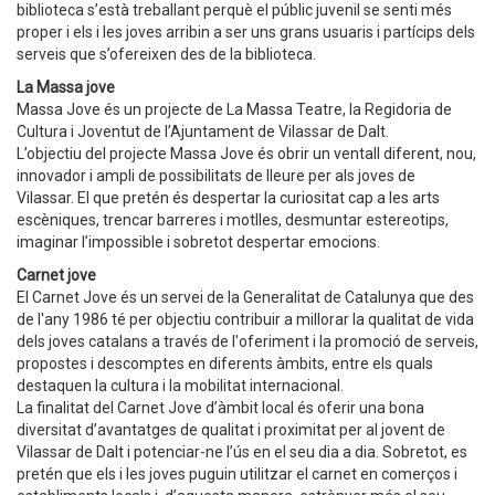
biblioteca s’està treballant perquè el públic juvenil se senti més
proper i els i les joves arribin a ser uns grans usuaris i partícips dels
serveis que s’ofereixen des de la biblioteca.
La Massa jove
Massa Jove és un projecte de La Massa Teatre, la Regidoria de
Cultura i Joventut de l’Ajuntament de Vilassar de Dalt.
L’objectiu del projecte Massa Jove és obrir un ventall diferent, nou,
innovador i ampli de possibilitats de lleure per als joves de
Vilassar. El que pretén és despertar la curiositat cap a les arts
escèniques, trencar barreres i motlles, desmuntar estereotips,
imaginar l’impossible i sobretot despertar emocions.
Carnet jove
El Carnet Jove és un servei de la Generalitat de Catalunya que des
de l'any 1986 té per objectiu contribuir a millorar la qualitat de vida
dels joves catalans a través de l'oferiment i la promoció de serveis,
propostes i descomptes en diferents àmbits, entre els quals
destaquen la cultura i la mobilitat internacional.
La finalitat del Carnet Jove d’àmbit local és oferir una bona
diversitat d’avantatges de qualitat i proximitat per al jovent de
Vilassar de Dalt i potenciar-ne l’ús en el seu dia a dia. Sobretot, es
pretén que els i les joves puguin utilitzar el carnet en comerços i