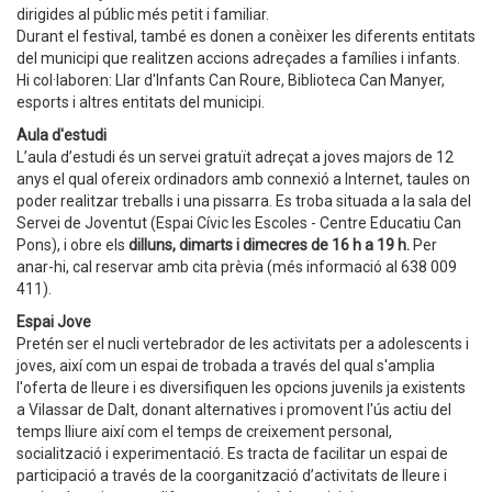
dirigides al públic més petit i familiar.
Durant el festival, també es donen a conèixer les diferents entitats
del municipi que realitzen accions adreçades a famílies i infants.
Hi col·laboren: Llar d'Infants Can Roure, Biblioteca Can Manyer,
esports i altres entitats del municipi.
Aula d'estudi
L’aula d’estudi és un servei gratuït adreçat a joves majors de 12
anys el qual ofereix ordinadors amb connexió a Internet, taules on
poder realitzar treballs i una pissarra. Es troba situada a la sala del
Servei de Joventut (Espai Cívic les Escoles - Centre Educatiu Can
Pons), i obre els
dilluns, dimarts i dimecres de 16 h a 19 h.
Per
anar-hi, cal reservar amb cita prèvia (més informació al 638 009
411).
Espai Jove
Pretén ser el nucli vertebrador de les activitats per a adolescents i
joves, així com un espai de trobada a través del qual s'amplia
l'oferta de lleure i es diversifiquen les opcions juvenils ja existents
a Vilassar de Dalt, donant alternatives i promovent l'ús actiu del
temps lliure així com el temps de creixement personal,
socialització i experimentació. Es tracta de facilitar un espai de
participació a través de la coorganització d’activitats de lleure i