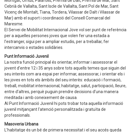
Montgat, Òrrius, Palafolls, Premià de Dalt, Premià de Mar, Sant
Cebrià de Vallalta, Sant Iscle de Vallalta, Sant Pol de Mar, Sant
Vicenç de Montalt, Tiana, Tordera, Vilassar de Dalt i Vilassar de
Mar) amb el suport i coordinació del Consell Comarcal del
Maresme.
El Servei de Mobilitat Internacional Jove vol ser punt de referència
per a aquelles persones joves que volen fer una estada a
l’estranger, sigui per a ampliar estudis, per a treballar, fer
intercanvis o estades solidàries.
Punt Informació Juvenil
La nostra funció principal és orientar, informar i assessorar el
jovent d’entre 12 i 35 anys sobre tots aquells temes que siguin del
seu interès com ara espai per informar, assessorar, i orientar els i
les joves en tots els àmbits del seu interès: educació i formació,
treball, mobilitat internacional, habitatge, salut, participació, lleure,
entre d’altres, perquè puguin prendre decisions d’una manera
meditada i amb coneixement de causa.
Al Punt Informació Juvenil hi pots trobar tota aquella informació
juvenil mitjançant l'atenció personalitzada i gratuïta de
professionals.
Masoveria Urbana
L’habitatge és un bé de primera necessitat i el seu accés queda