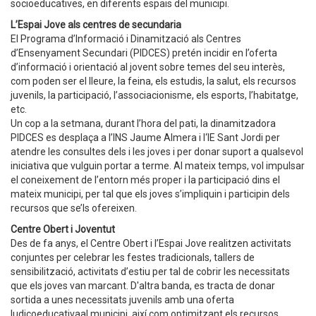
socioeducatives, en diferents espais del municipi.
L’Espai Jove als centres de secundaria
El Programa d’Informació i Dinamització als Centres
d’Ensenyament Secundari (PIDCES) pretén incidir en l’oferta
d’informació i orientació al jovent sobre temes del seu interès,
com poden ser el lleure, la feina, els estudis, la salut, els recursos
juvenils, la participació, l’associacionisme, els esports, l’habitatge,
etc.
Un cop a la setmana, durant l’hora del pati, la dinamitzadora
PIDCES es desplaça a l’INS Jaume Almera i l‘IE Sant Jordi per
atendre les consultes dels i les joves i per donar suport a qualsevol
iniciativa que vulguin portar a terme. Al mateix temps, vol impulsar
el coneixement de l’entorn més proper i la participació dins el
mateix municipi, per tal que els joves s’impliquin i participin dels
recursos que se’ls ofereixen.
Centre Obert i Joventut
Des de fa anys, el Centre Obert i l’Espai Jove realitzen activitats
conjuntes per celebrar les festes tradicionals, tallers de
sensibilització, activitats d’estiu per tal de cobrir les necessitats
que els joves van marcant. D'altra banda, es tracta de donar
sortida a unes necessitats juvenils amb una oferta
ludicoeducativaal municipi, així com optimitzant els recursos