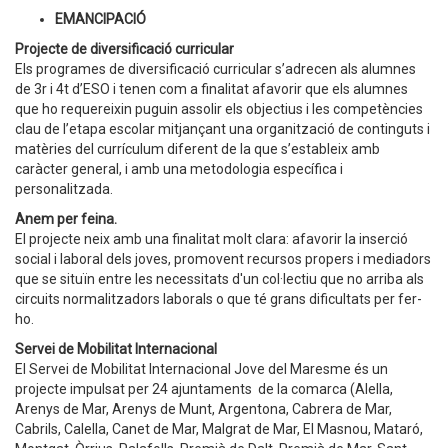
EMANCIPACIÓ
Projecte de diversificació curricular
Els programes de diversificació curricular s’adrecen als alumnes
de 3r i 4t d’ESO i tenen com a finalitat afavorir que els alumnes
que ho requereixin puguin assolir els objectius i les competències
clau de l’etapa escolar mitjançant una organització de continguts i
matèries del currículum diferent de la que s’estableix amb
caràcter general, i amb una metodologia específica i
personalitzada.
Anem per feina.
El projecte neix amb una finalitat molt clara: afavorir la inserció
social i laboral dels joves, promovent recursos propers i mediadors
que se situïn entre les necessitats d'un col·lectiu que no arriba als
circuits normalitzadors laborals o que té grans dificultats per fer-
ho.
Servei de Mobilitat Internacional
El Servei de Mobilitat Internacional Jove del Maresme és un
projecte impulsat per 24 ajuntaments de la comarca (Alella,
Arenys de Mar, Arenys de Munt, Argentona, Cabrera de Mar,
Cabrils, Calella, Canet de Mar, Malgrat de Mar, El Masnou, Mataró,