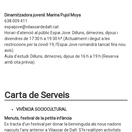
Dinamitzadora juvenil: Marina Pujol Moya
638.009.411
espaijove@vilassardedalt.cat
Horari d'atenció al públic Espai Jove: Dilluns, dimecres, dijous i
divendres de 17:30 h a 19:30 h* (Actualment i degut a les
restriccions per la covid-19, l’Espai Jove romandrà tancat fins nou
avís).
Aula d'estudi: Dilluns, dimecres, dijous de 16 h a 19 h (Reserva
amb cita prèvia).
Carta de Serveis
VIVÈNCIA SOCIOCULTURAL
Menuts, festival de la petita infància
Es tracta d'un festival per donar la benvinguda als nous nadons
nascuts l'any anterior a Vilassar de Dalt. S'hi realitzen activitats