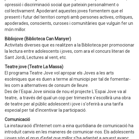
opressió i discriminació social que pateixin personalment o
col·lectivament. Apoderant aquestes joves fomentem que el
present i futur del territori compti amb persones actives, crítiques,
apoderades, conscients, curoses i comunitàries que vulguin fer un
món millor.
Bibliojove (Biblioteca Can Manyer)
Activitats diverses que es realitzen a la Biblioteca per promocionar
la lectura entre adolescents i joves, com ara el concurs literari de
Sant Jordi, Lectures al vent, etc.
Teatre jove (Teatre La Massa)
El programa Teatre Jove vol apropar els Joves a les arts
escèniques que es duen a terme al municipi per tal de fomentar-
les com a alternatives de consum de lleure.
Des de l´Espai Jove sinicia de nou el projecte L´Espai Jove va al
teatre, a través del qual un cop per trimestre s'escollirà una obra
de teatre per al públic adolescent i jove i s'oferirà a una tarifa
especial per tal d'incentivar la participació.
Comunicació
La instauració d’Internet com a eina quotidiana de comunicació ha
introduït canvis en les maneres de comunicar-nos. Els adolescents
i joves són el grup d’edat que millor s’ha adaptat a aquest avanç