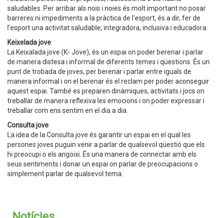
saludables. Per arribar als nois i noies és molt important no posar
barreres ni impediments a la pràctica de l'esport, és a dir, fer de
l’esport una activitat saludable, integradora, inclusiva i educadora.
Keixelada jove
La Keixalada jove (K- Jove), és un espai on poder berenar i parlar
de manera distesa i informal de diferents temes i qüestions. És un
punt de trobada de joves, per berenar i parlar entre iguals de
manera informal i on el berenar és el reclam per poder aconseguir
aquest espai. També es preparen dinàmiques, activitats i jocs on
treballar de manera reflexiva les emocions i on poder expressar i
treballar com ens sentim en el dia a dia.
Consulta jove
La idea de la Consulta jove és garantir un espai en el qual les
persones joves puguin venir a parlar de qualsevol qüestió que els
hi preocupi o els angoixi. És una manera de connectar amb els
seus sentiments i donar un espai on parlar de preocupacions o
simplement parlar de qualsevol tema.
Notícies