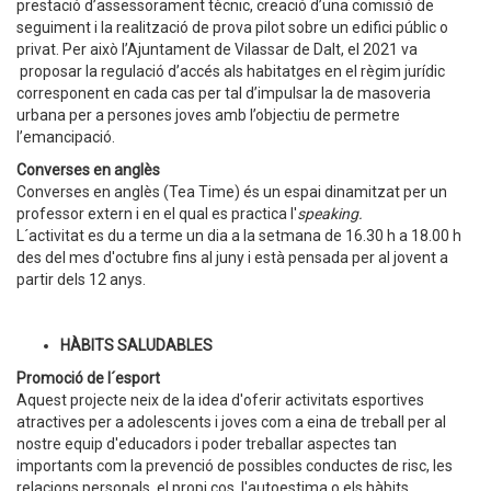
prestació d’assessorament tècnic, creació d’una comissió de
seguiment i la realització de prova pilot sobre un edifici públic o
privat. Per això l’Ajuntament de Vilassar de Dalt, el 2021 va
proposar la regulació d’accés als habitatges en el règim jurídic
corresponent en cada cas per tal d’impulsar la de masoveria
urbana per a persones joves amb l’objectiu de permetre
l’emancipació.
Converses en anglès
Converses en anglès (Tea Time) és un espai dinamitzat per un
professor extern i en el qual es practica l'
speaking.
L´activitat es du a terme un dia a la setmana de 16.30 h a 18.00 h
des del mes d'octubre fins al juny i està pensada per al jovent a
partir dels 12 anys.
HÀBITS SALUDABLES
Promoció de l´esport
Aquest projecte neix de la idea d'oferir activitats esportives
atractives per a adolescents i joves com a eina de treball per al
nostre equip d'educadors i poder treballar aspectes tan
importants com la prevenció de possibles conductes de risc, les
relacions personals, el propi cos, l'autoestima o els hàbits