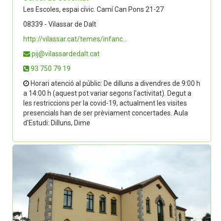
Les Escoles, espai cívic. Camí Can Pons 21-27
08339 - Vilassar de Dalt
http://vilassar.cat/temes/infanc...
pij@vilassardedalt.cat
93 750 79 19
Horari atenció al públic: De dilluns a divendres de 9:00 h
a 14:00 h (aquest pot variar segons l'activitat). Degut a
les restriccions per la covid-19, actualment les visites
presencials han de ser prèviament concertades. Aula
d'Estudi: Dilluns, Dime