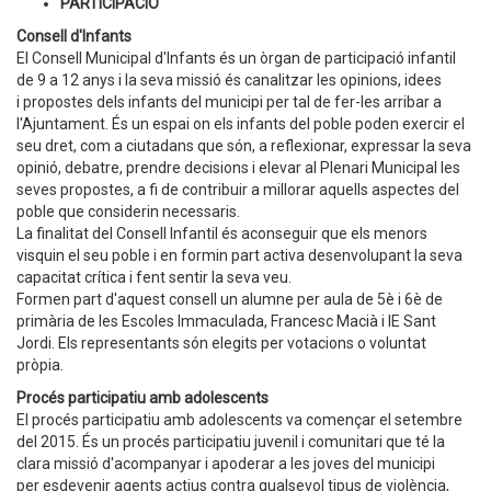
PARTICIPACIÓ
Consell d'Infants
El Consell Municipal d'Infants és un òrgan de participació infantil
de 9 a 12 anys i la seva missió és canalitzar les opinions, idees
i propostes dels infants del municipi per tal de fer-les arribar a
l'Ajuntament. És un espai on els infants del poble poden exercir el
seu dret, com a ciutadans que són, a reflexionar, expressar la seva
opinió, debatre, prendre decisions i elevar al Plenari Municipal les
seves propostes, a fi de contribuir a millorar aquells aspectes del
poble que considerin necessaris.
La finalitat del Consell Infantil és aconseguir que els menors
visquin el seu poble i en formin part activa desenvolupant la seva
capacitat crítica i fent sentir la seva veu.
Formen part d'aquest consell un alumne per aula de 5è i 6è de
primària de les Escoles Immaculada, Francesc Macià i IE Sant
Jordi. Els representants són elegits per votacions o voluntat
pròpia.
Procés participatiu amb adolescents
El procés participatiu amb adolescents va començar el setembre
del 2015. És un procés participatiu juvenil i comunitari que té la
clara missió d'acompanyar i apoderar a les joves del municipi
per esdevenir agents actius contra qualsevol tipus de violència,