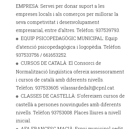
EMPRESA: Servei per donar suport a les
empreses locals i als comerços per millorar la
seva competivitat i desenvolupament
empresarial, entre d'altres. Telèfon: 937539793.
EQUIP PSICOPEDAGÒGIC MUNICIPAL: Equip
d'atenció psicopedagògica i logopèdia. Telèfon
937533756 / 661653252.
CURSOS DE CATALÀ: El Consorci de
Normalització lingüística ofereix assessorament
i cursos de català amb diferents nivells.
Telèfon: 937533605. vilassardedalt@cpnl.cat.
CLASSES DE CASTELLÀ: S'ofereixen cursos de
castellà a persones nouvingudes amb diferents
nivells. Telèfon 93753008. Places lliures a nivell
inicial.
AFA FRANCESC MACIÀ: Espai municipal cedit